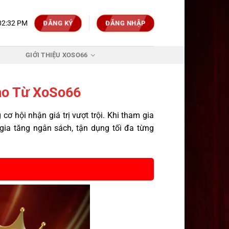
02:34 PM
ĐĂNG KÝ
ĐĂNG NHẬP
I
GIỚI THIỆU XOSO66
ao Từ XoSo66
cơ hội nhận giá trị vượt trội. Khi tham gia
 gia tăng ngân sách, tận dụng tối đa từng