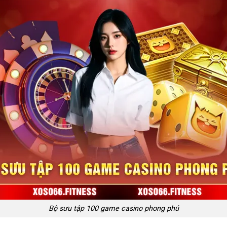
Bộ sưu tập 100 game casino phong phú