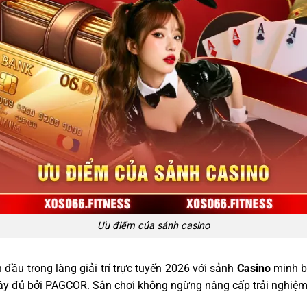
Ưu điểm của sảnh casino
 đầu trong làng giải trí trực tuyến 2026 với sảnh
Casino
minh bạ
ầy đủ bởi PAGCOR. Sân chơi không ngừng nâng cấp trải nghiệm,