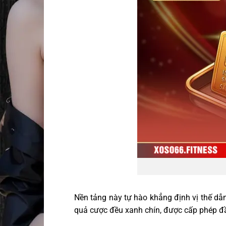
Nền tảng này tự hào khẳng định vị thế dẫn
quả cược đều xanh chín, được cấp phép đ