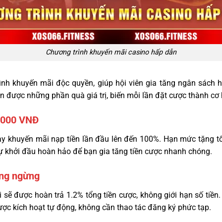
Chương trình khuyến mãi casino hấp dẫn
rình khuyến mãi độc quyền, giúp hội viên gia tăng ngân sách h
được những phần quà giá trị, biến mỗi lần đặt cược thành cơ hội
.000 VNĐ
y khuyến mãi nạp tiền lần đầu lên đến 100%. Hạn mức tặng tố
sự khởi đầu hoàn hảo để bạn gia tăng tiền cược nhanh chóng.
ông ngừng
 sẽ được hoàn trả 1.2% tổng tiền cược, không giới hạn số tiền.
được kích hoạt tự động, không cần thao tác đăng ký phức tạp.