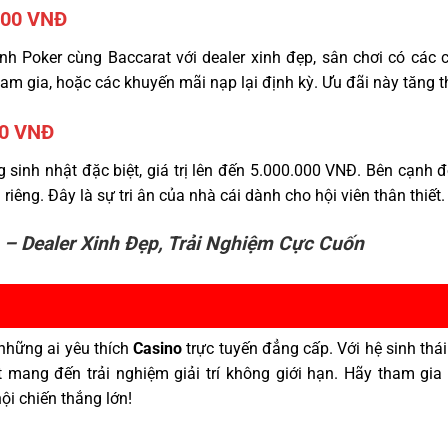
000 VNĐ
h Poker cùng Baccarat với dealer xinh đẹp, sân chơi có các c
am gia, hoặc các khuyến mãi nạp lại định kỳ. Ưu đãi này tăng t
00 VNĐ
 sinh nhật đặc biệt, giá trị lên đến 5.000.000 VNĐ. Bên cạnh 
 riêng. Đây là sự tri ân của nhà cái dành cho hội viên thân thiết.
– Dealer Xinh Đẹp, Trải Nghiệm Cực Cuốn
 những ai yêu thích
Casino
trực tuyến đẳng cấp. Với hệ sinh thái
ết mang đến trải nghiệm giải trí không giới hạn. Hãy tham 
i chiến thắng lớn!