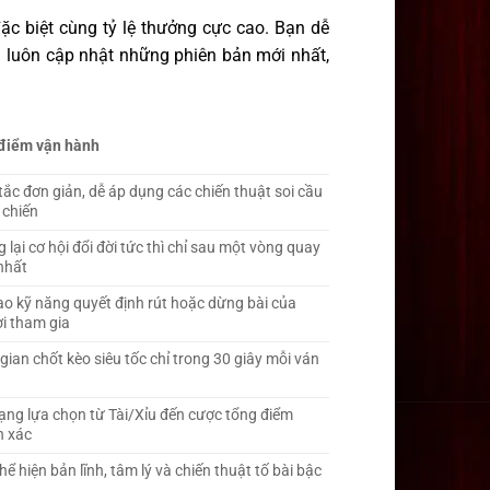
ặc biệt cùng tỷ lệ thưởng cực cao. Bạn dễ
g luôn cập nhật những phiên bản mới nhất,
điểm vận hành
tắc đơn giản, dễ áp dụng các chiến thuật soi cầu
 chiến
 lại cơ hội đổi đời tức thì chỉ sau một vòng quay
nhất
ao kỹ năng quyết định rút hoặc dừng bài của
i tham gia
 gian chốt kèo siêu tốc chỉ trong 30 giây mỗi ván
ạng lựa chọn từ Tài/Xỉu đến cược tổng điểm
h xác
hể hiện bản lĩnh, tâm lý và chiến thuật tố bài bậc