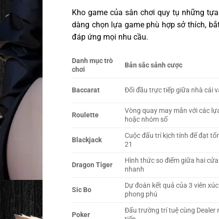
Kho game của sân chơi quy tụ những tựa b
dàng chọn lựa game phù hợp sở thích, bắt
đáp ứng mọi nhu cầu.
Danh mục trò
Bản sắc sảnh cược
chơi
Baccarat
Đối đầu trực tiếp giữa nhà cái v
Vòng quay may mắn với các lự
Roulette
hoặc nhóm số
Cuộc đấu trí kịch tính để đạt t
Blackjack
21
Hình thức so điểm giữa hai cửa
Dragon Tiger
nhanh
Dự đoán kết quả của 3 viên xúc
Sic Bo
phong phú
Đấu trường trí tuệ cùng Dealer
Poker