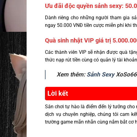
Ưu đãi độc quyền sảnh sexy: 50.
Dành riêng cho những người tham gia sản
ngay 50.000 VNĐ tiền cược miễn phí khi th
Quà sinh nhật VIP giá trị 5.000.0
Các thành viên VIP sẽ nhận được quà tặng
thức nạp rút tiền cùng có quản lý tài khoản
Xem thêm:
Sảnh Sexy
XoSo66 
Lời kết
Sân chơi tự hào là điểm đến lý tưởng cho
dịch vụ chuyên nghiệp, chúng tôi cam k
trường game mãn nhãn cùng nắm bắt cơ hộ