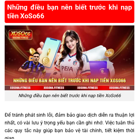
Những điều bạn nên biết trước khi nạp
tiền XoSo66
Những điều bạn nên biết trước khi nạp tiền XoSo66
Để tránh phát sinh lỗi, đảm bảo giao dịch diễn ra thuận lợi
nhất, có vài lưu ý trọng yếu bạn cần ghi nhớ. Việc tuân thủ
các quy tắc này giúp bạn bảo vệ tài chính, tiết kiệm thời
gian.