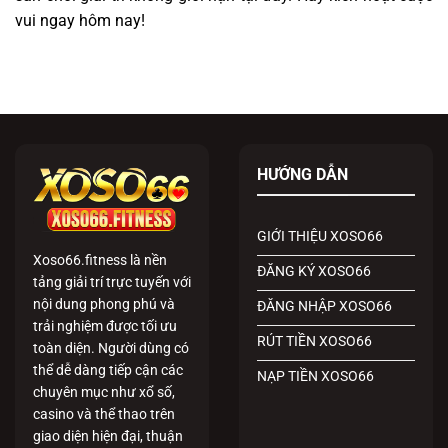
vui ngay hôm nay!
HƯỚNG DẪN
GIỚI THIỆU XOSO66
Xoso66.fitness
là nền
ĐĂNG KÝ XOSO66
tảng giải trí trực tuyến với
nội dung phong phú và
ĐĂNG NHẬP XOSO66
trải nghiệm được tối ưu
RÚT TIỀN XOSO66
toàn diện. Người dùng có
thể dễ dàng tiếp cận các
NẠP TIỀN XOSO66
chuyên mục như xổ số,
casino và thể thao trên
giao diện hiện đại, thuận