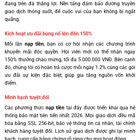
đang trên đà thắng lợi. Nền tảng đảm bảo đường truyền
giao dịch thông suốt, để cuộc vui của bạn không bị ngắt
quãng.
Kích hoạt ưu đãi bùng nổ lên đến 150%
Mỗi lần
nạp tiền
, bạn có cơ hội nhận các chương trình
khuyến mãi độc quyền. Hội viên mới có thể nhận ngay
150% thưởng chào mừng, tối đa 5.000.000 VNĐ. Bên cạnh
đó, chúng tôi có hoàn trả cược mỗi ngày 1.2% cùng các gói
ưu đãi sự kiện đặc biệt, giúp gia tăng nguồn vốn khởi
điểm.
Minh bạch tuyệt đối
Các phương thức
nạp tiền
tại đây được triển khai qua hệ
thống bảo mật tiên tiến nhất 2026. Mọi giao dịch đều mã
hóa bằng SSL 256-bit, bảo vệ thông tin cá nhân, tài chính
khách hàng tuyệt đối. Lịch sử giao dịch được ghi lại minh
bạch, cung cấp bằng chứng rõ ràng cho mọi hoạt động.