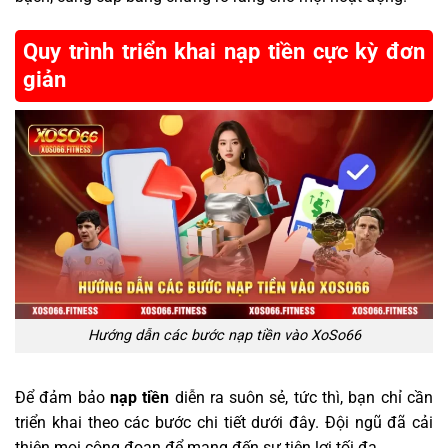
Quy trình triển khai nạp tiền cực kỳ đơn
giản
Hướng dẫn các bước nạp tiền vào XoSo66
Để đảm bảo
nạp tiền
diễn ra suôn sẻ, tức thì, bạn chỉ cần
triển khai theo các bước chi tiết dưới đây. Đội ngũ đã cải
thiện mọi công đoạn để mang đến sự tiện lợi tối đa.