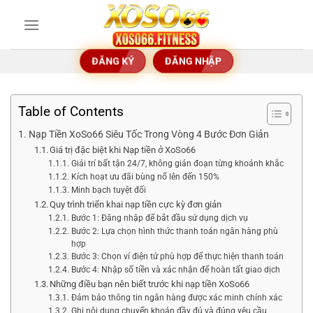
Bỏ
qua
nội
dung
ĐĂNG KÝ
ĐĂNG NHẬP
Table of Contents
Nạp Tiền XoSo66 Siêu Tốc Trong Vòng 4 Bước Đơn Giản
Giá trị đặc biệt khi Nạp tiền ở XoSo66
Giải trí bất tận 24/7, không gián đoạn từng khoảnh khắc
Kích hoạt ưu đãi bùng nổ lên đến 150%
Minh bạch tuyệt đối
Quy trình triển khai nạp tiền cực kỳ đơn giản
Bước 1: Đăng nhập để bắt đầu sử dụng dịch vụ
Bước 2: Lựa chọn hình thức thanh toán ngân hàng phù
hợp
Bước 3: Chọn ví điện tử phù hợp để thực hiện thanh toán
Bước 4: Nhập số tiền và xác nhận để hoàn tất giao dịch
Những điều bạn nên biết trước khi nạp tiền XoSo66
Đảm bảo thông tin ngân hàng được xác minh chính xác
Ghi nội dung chuyển khoản đầy đủ và đúng yêu cầu