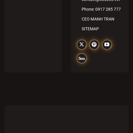
Phone:
0917 285 777
CEO MANH TRAN
SITEMAP