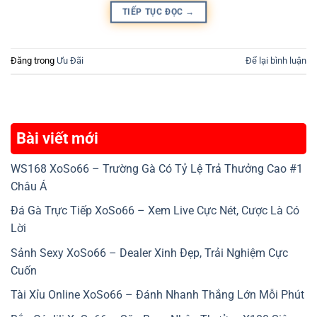
TIẾP TỤC ĐỌC
→
Đăng trong
Ưu Đãi
Để lại bình luận
Bài viết mới
WS168 XoSo66 – Trường Gà Có Tỷ Lệ Trả Thưởng Cao #1
Châu Á
Đá Gà Trực Tiếp XoSo66 – Xem Live Cực Nét, Cược Là Có
Lời
Sảnh Sexy XoSo66 – Dealer Xinh Đẹp, Trải Nghiệm Cực
Cuốn
Tài Xỉu Online XoSo66 – Đánh Nhanh Thắng Lớn Mỗi Phút