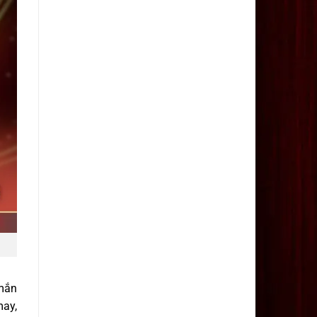
 mắn
may,