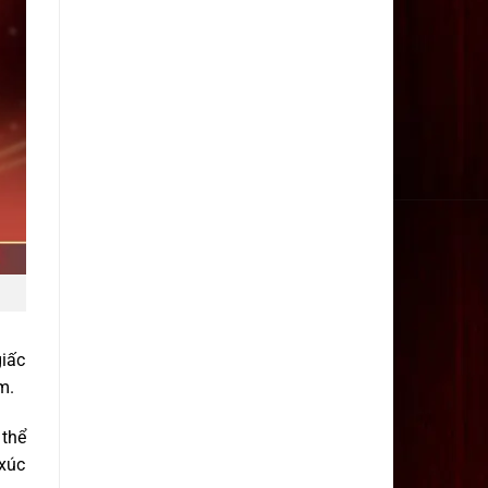
giấc
m.
 thể
 xúc