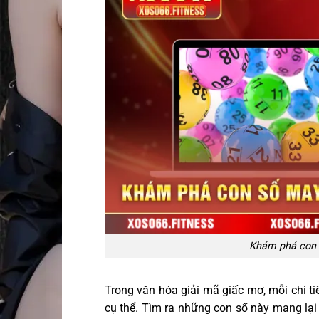
Khám phá con 
Trong văn hóa giải mã giấc mơ, mỗi chi ti
cụ thể. Tìm ra những con số này mang lại 