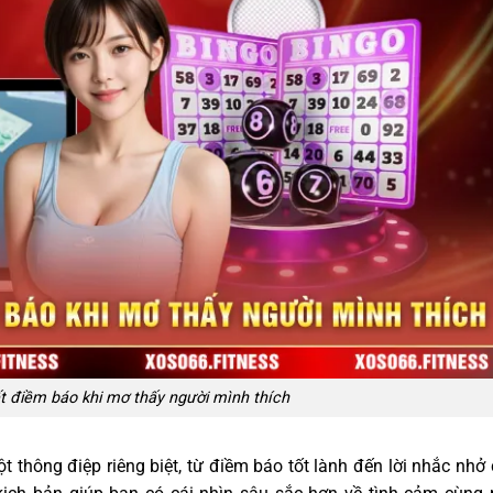
ết điềm báo khi mơ thấy người mình thích
 thông điệp riêng biệt, từ điềm báo tốt lành đến lời nhắc nhở