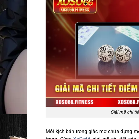
Giải mã chi ti
Mỗi kịch bản trong giấc mơ chứa đựng một