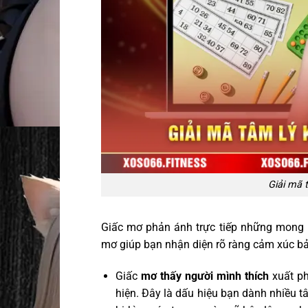
Giải mã 
Giấc mơ phản ánh trực tiếp những mong m
mơ giúp bạn nhận diện rõ ràng cảm xúc bả
Giấc
mơ thấy người mình thích
xuất ph
hiện. Đây là dấu hiệu bạn dành nhiều 